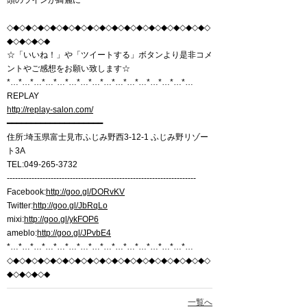
頭のラインが綺麗に
◇◆◇◆◇◆◇◆◇◆◇◆◇◆◇◆◇◆◇◆◇◆◇◆◇◆◇◆◇◆◇◆◇
◆◇◆◇◆◇◆
☆「いいね！」や「ツイートする」ボタンより是非コメ
ントやご感想をお願い致します☆
*…*…*…*…*…*…*…*…*…*…*…*…*…*…*…*…
REPLAY
http://replay-salon.com/
━━━━━━━━━━━━━━━━━━━━
住所:埼玉県富士見市ふじみ野西3-12-1 ふじみ野リゾー
ト3A
TEL:049-265-3732
---------------------------------------------------------------------
Facebook:
http://goo.gl/DORvKV
Twitter:
http://goo.gl/JbRqLo
mixi:
http://goo.gl/ykFOP6
ameblo:
http://goo.gl/JPvbE4
*…*…*…*…*…*…*…*…*…*…*…*…*…*…*…*…
◇◆◇◆◇◆◇◆◇◆◇◆◇◆◇◆◇◆◇◆◇◆◇◆◇◆◇◆◇◆◇◆◇
◆◇◆◇◆◇◆
一覧へ