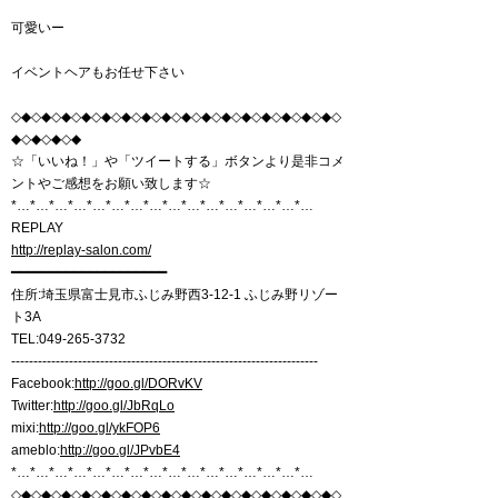
可愛いー
イベントヘアもお任せ下さい
◇◆◇◆◇◆◇◆◇◆◇◆◇◆◇◆◇◆◇◆◇◆◇◆◇◆◇◆◇◆◇◆◇
◆◇◆◇◆◇◆
☆「いいね！」や「ツイートする」ボタンより是非コメ
ントやご感想をお願い致します☆
*…*…*…*…*…*…*…*…*…*…*…*…*…*…*…*…
REPLAY
http://replay-salon.com/
━━━━━━━━━━━━━━━━━━━━
住所:埼玉県富士見市ふじみ野西3-12-1 ふじみ野リゾー
ト3A
TEL:049-265-3732
---------------------------------------------------------------------
Facebook:
http://goo.gl/DORvKV
Twitter:
http://goo.gl/JbRqLo
mixi:
http://goo.gl/ykFOP6
ameblo:
http://goo.gl/JPvbE4
*…*…*…*…*…*…*…*…*…*…*…*…*…*…*…*…
◇◆◇◆◇◆◇◆◇◆◇◆◇◆◇◆◇◆◇◆◇◆◇◆◇◆◇◆◇◆◇◆◇