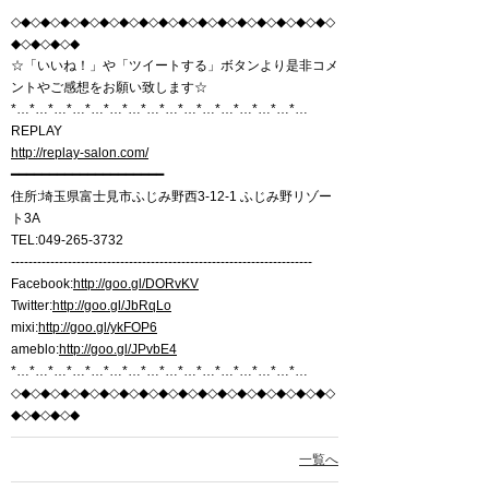
◇◆◇◆◇◆◇◆◇◆◇◆◇◆◇◆◇◆◇◆◇◆◇◆◇◆◇◆◇◆◇◆◇
◆◇◆◇◆◇◆
☆「いいね！」や「ツイートする」ボタンより是非コメ
ントやご感想をお願い致します☆
*…*…*…*…*…*…*…*…*…*…*…*…*…*…*…*…
REPLAY
http://replay-salon.com/
━━━━━━━━━━━━━━━━━━━━
住所:埼玉県富士見市ふじみ野西3-12-1 ふじみ野リゾー
ト3A
TEL:049-265-3732
---------------------------------------------------------------------
Facebook:
http://goo.gl/DORvKV
Twitter:
http://goo.gl/JbRqLo
mixi:
http://goo.gl/ykFOP6
ameblo:
http://goo.gl/JPvbE4
*…*…*…*…*…*…*…*…*…*…*…*…*…*…*…*…
◇◆◇◆◇◆◇◆◇◆◇◆◇◆◇◆◇◆◇◆◇◆◇◆◇◆◇◆◇◆◇◆◇
◆◇◆◇◆◇◆
一覧へ