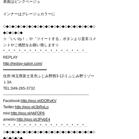
表面はピンクベージュ
インナーはグレージュカラーに
◇◆◇◆◇◆◇◆◇◆◇◆◇◆◇◆◇◆◇◆◇◆◇◆◇◆◇◆◇◆◇◆◇
◆◇◆◇◆◇◆
☆「いいね！」や「ツイートする」ボタンより是非コメ
ントやご感想をお願い致します☆
*…*…*…*…*…*…*…*…*…*…*…*…*…*…*…*…
REPLAY
http://replay-salon.com/
━━━━━━━━━━━━━━━━━━━━
住所:埼玉県富士見市ふじみ野西3-12-1 ふじみ野リゾー
ト3A
TEL:049-265-3732
---------------------------------------------------------------------
Facebook:
http://goo.gl/DORvKV
Twitter:
http://goo.gl/JbRqLo
mixi:
http://goo.gl/ykFOP6
ameblo:
http://goo.gl/JPvbE4
*…*…*…*…*…*…*…*…*…*…*…*…*…*…*…*…
◇◆◇◆◇◆◇◆◇◆◇◆◇◆◇◆◇◆◇◆◇◆◇◆◇◆◇◆◇◆◇◆◇
◆◇◆◇◆◇◆