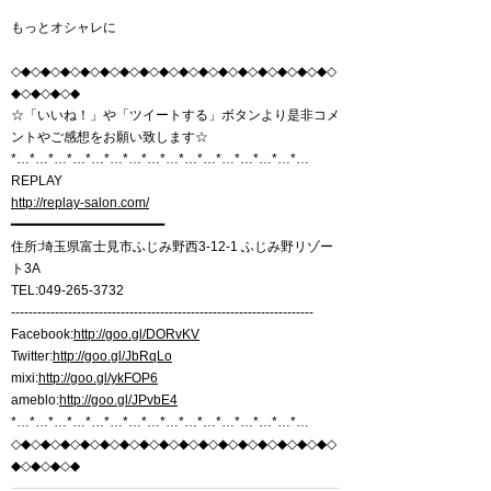
もっとオシャレに
◇◆◇◆◇◆◇◆◇◆◇◆◇◆◇◆◇◆◇◆◇◆◇◆◇◆◇◆◇◆◇◆◇
◆◇◆◇◆◇◆
☆「いいね！」や「ツイートする」ボタンより是非コメ
ントやご感想をお願い致します☆
*…*…*…*…*…*…*…*…*…*…*…*…*…*…*…*…
REPLAY
http://replay-salon.com/
━━━━━━━━━━━━━━━━━━━━
住所:埼玉県富士見市ふじみ野西3-12-1 ふじみ野リゾー
ト3A
TEL:049-265-3732
---------------------------------------------------------------------
Facebook:
http://goo.gl/DORvKV
Twitter:
http://goo.gl/JbRqLo
mixi:
http://goo.gl/ykFOP6
ameblo:
http://goo.gl/JPvbE4
*…*…*…*…*…*…*…*…*…*…*…*…*…*…*…*…
◇◆◇◆◇◆◇◆◇◆◇◆◇◆◇◆◇◆◇◆◇◆◇◆◇◆◇◆◇◆◇◆◇
◆◇◆◇◆◇◆