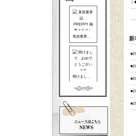
◇
美容業界誌 PREPPY 掲載されました
新
■2
■2
明けまして おめでとうございます
■2
■2
■2
美容業界誌 PREPPY に掲載して頂きました