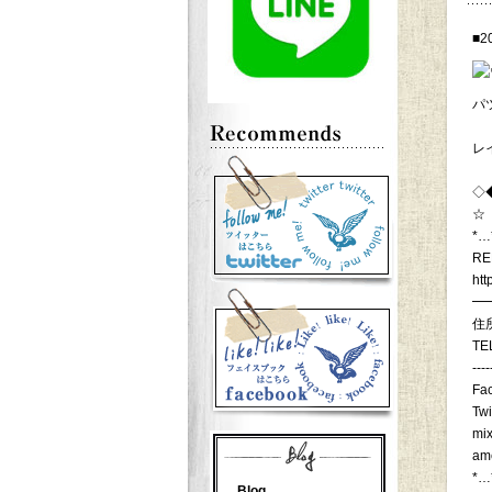
■2
パ
レ
◇
☆
*…
RE
htt
━
住
TE
----
Fa
Twi
mix
am
*…
Blog