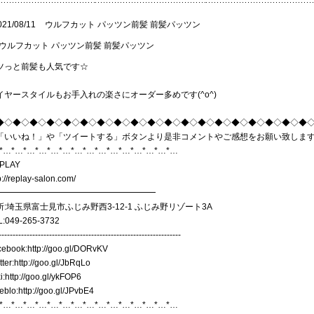
021/08/11
ウルフカット パッツン前髪 前髪パッツン
ツっと前髪も人気です☆
イヤースタイルもお手入れの楽さにオーダー多めです(^o^)
◆◇◆◇◆◇◆◇◆◇◆◇◆◇◆◇◆◇◆◇◆◇◆◇◆◇◆◇◆◇◆◇◆◇◆◇◆
「いいね！」や「ツイートする」ボタンより是非コメントやご感想をお願い致しま
*…*…*…*…*…*…*…*…*…*…*…*…*…*…*…
PLAY
p://replay-salon.com/
━━━━━━━━━━━━━━━━━━━
所:埼玉県富士見市ふじみ野西3-12-1 ふじみ野リゾート3A
L:049-265-3732
-----------------------------------------------------------------
cebook:
http://goo.gl/DORvKV
tter:
http://goo.gl/JbRqLo
i:
http://goo.gl/ykFOP6
eblo:
http://goo.gl/JPvbE4
*…*…*…*…*…*…*…*…*…*…*…*…*…*…*…