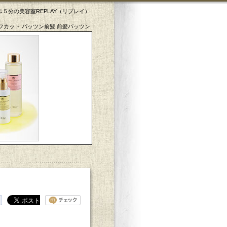
５分の美容室REPLAY（リプレイ）
フカット パッツン前髪 前髪パッツン