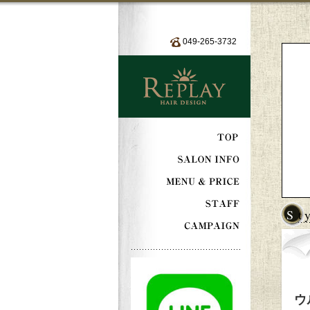
049-265-3732
S
ウ