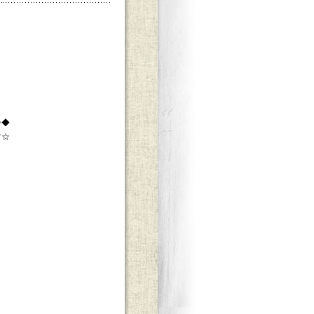
◇◆
す☆