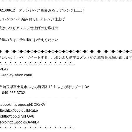
021/08/12
アレンジヘア 編みおろし アレンジ仕上げ
後はいつもアレンジ仕上げのお客様☆
希望の方はご予約時にお伝えください
◆◇◆◇◆◇◆◇◆◇◆◇◆◇◆◇◆◇◆◇◆◇◆◇◆◇◆◇◆◇◆◇◆◇◆◇◆
「いいね！」や「ツイートする」ボタンより是非コメントやご感想をお願い致しま
*…*…*…*…*…*…*…*…*…*…*…*…*…*…*…
PLAY
p://replay-salon.com/
━━━━━━━━━━━━━━━━━━━
所:埼玉県富士見市ふじみ野西3-12-1 ふじみ野リゾート3A
L:049-265-3732
-----------------------------------------------------------------
cebook:
http://goo.gl/DORvKV
tter:
http://goo.gl/JbRqLo
i:
http://goo.gl/ykFOP6
eblo:
http://goo.gl/JPvbE4
*…*…*…*…*…*…*…*…*…*…*…*…*…*…*…