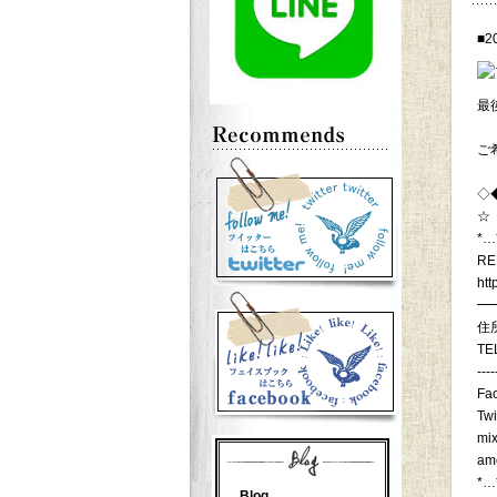
■2
最
ご
◇
☆
*…
RE
htt
━
住
TE
----
Fa
Twi
mix
am
*…
Blog