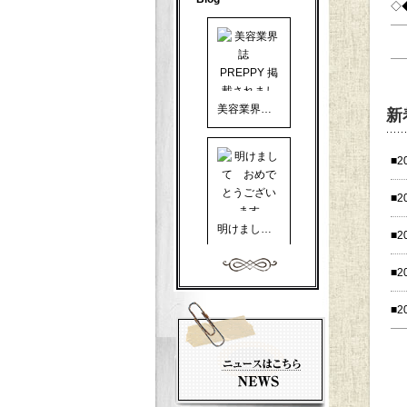
◇
美容業界誌 PREPPY 掲載されました
新
■2
■2
明けまして おめでとうございます
■2
■2
■2
美容業界誌 PREPPY に掲載して頂きました