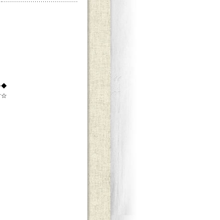
◇◆
す☆