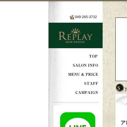
049-265-3732
S
ア