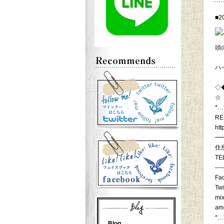
■2
頭
ハ
◇
☆
*…
RE
htt
━
住
TE
----
Fa
Twi
mix
am
*…
Blog