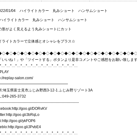
022/01/04
ハイライトカラー 丸みショート ハンサムショート
の形がよく見えるよう丸みショートにカット
イライトカラーで立体感とオシャレをプラス☆
◆◇◆◇◆◇◆◇◆◇◆◇◆◇◆◇◆◇◆◇◆◇◆◇◆◇◆◇◆◇◆◇◆◇◆◇◆
「いいね！」や「ツイートする」ボタンより是非コメントやご感想をお願い致しま
*…*…*…*…*…*…*…*…*…*…*…*…*…*…*…
PLAY
p://replay-salon.com/
━━━━━━━━━━━━━━━━━━━
所:埼玉県富士見市ふじみ野西3-12-1 ふじみ野リゾート3A
L:049-265-3732
-----------------------------------------------------------------
cebook:
http://goo.gl/DORvKV
tter:
http://goo.gl/JbRqLo
i:
http://goo.gl/ykFOP6
eblo:
http://goo.gl/JPvbE4
*…*…*…*…*…*…*…*…*…*…*…*…*…*…*…