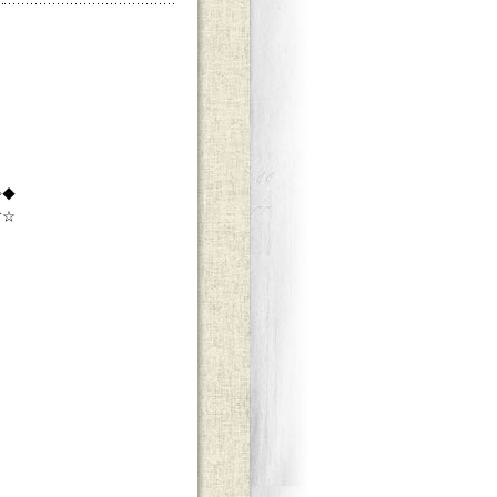
◇◆
す☆