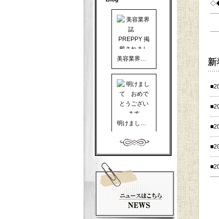
◇
美容業界誌 PREPPY 掲載されました
新
■2
■2
明けまして おめでとうございます
■2
■2
■2
美容業界誌 PREPPY に掲載して頂きました