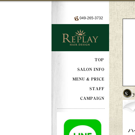
049-265-3732
S
ハ