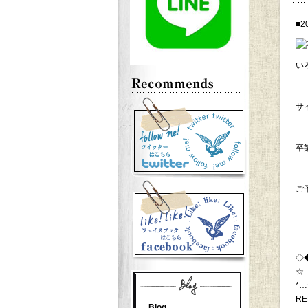
■2
い
サ
卒
ご
◇
☆
*…
RE
Blog