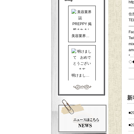
htt
━
住
TE
----
Fa
美容業界誌 PREPPY 掲載されました
Twi
mix
am
*…
◇
明けまして おめでとうございます
新
■2
美容業界誌 PREPPY に掲載して頂きました
■2