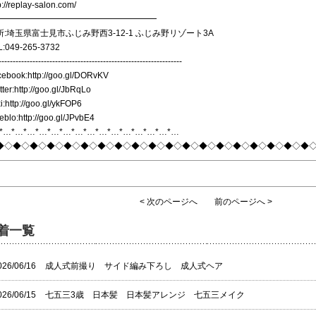
p://replay-salon.com/
━━━━━━━━━━━━━━━━━━━
所:埼玉県富士見市ふじみ野西3-12-1 ふじみ野リゾート3A
L:049-265-3732
-----------------------------------------------------------------
cebook:
http://goo.gl/DORvKV
tter:
http://goo.gl/JbRqLo
i:
http://goo.gl/ykFOP6
eblo:
http://goo.gl/JPvbE4
*…*…*…*…*…*…*…*…*…*…*…*…*…*…*…
◆◇◆◇◆◇◆◇◆◇◆◇◆◇◆◇◆◇◆◇◆◇◆◇◆◇◆◇◆◇◆◇◆◇◆◇◆
< 次のページへ
前のページへ >
着一覧
026/06/16
成人式前撮り サイド編み下ろし 成人式ヘア
026/06/15
七五三3歳 日本髪 日本髪アレンジ 七五三メイク