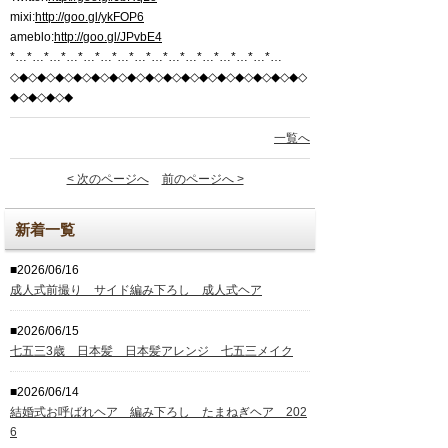
mixi:
http://goo.gl/ykFOP6
ameblo:
http://goo.gl/JPvbE4
*…*…*…*…*…*…*…*…*…*…*…*…*…*…*…*…
◇◆◇◆◇◆◇◆◇◆◇◆◇◆◇◆◇◆◇◆◇◆◇◆◇◆◇◆◇◆◇◆◇
◆◇◆◇◆◇◆
一覧へ
< 次のページへ
前のページへ >
新着一覧
■2026/06/16
成人式前撮り サイド編み下ろし 成人式ヘア
■2026/06/15
七五三3歳 日本髪 日本髪アレンジ 七五三メイク
■2026/06/14
結婚式お呼ばれヘア 編み下ろし たまねぎヘア 202
6