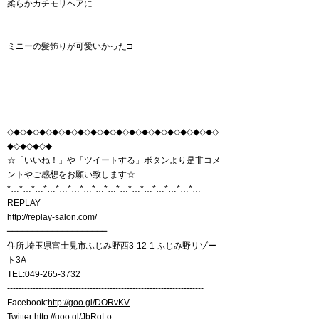
柔らかカチモリヘアに
ミニーの髪飾りが可愛いかった□
◇◆◇◆◇◆◇◆◇◆◇◆◇◆◇◆◇◆◇◆◇◆◇◆◇◆◇◆◇◆◇◆◇
◆◇◆◇◆◇◆
☆「いいね！」や「ツイートする」ボタンより是非コメ
ントやご感想をお願い致します☆
*…*…*…*…*…*…*…*…*…*…*…*…*…*…*…*…
REPLAY
http://replay-salon.com/
━━━━━━━━━━━━━━━━━━━━
住所:埼玉県富士見市ふじみ野西3-12-1 ふじみ野リゾー
ト3A
TEL:049-265-3732
---------------------------------------------------------------------
Facebook:
http://goo.gl/DORvKV
Twitter:
http://goo.gl/JbRqLo