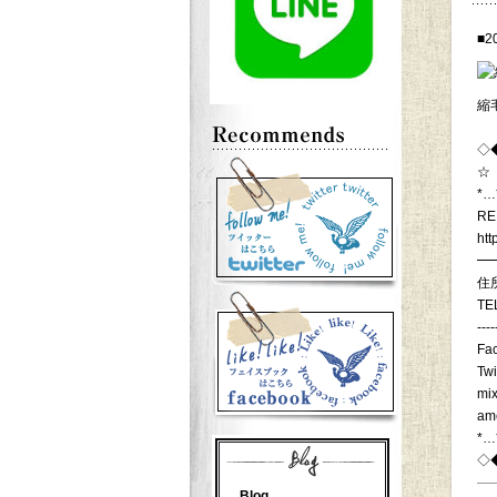
■2
縮
◇
☆
*…
RE
htt
━
住
TE
----
Fa
Twi
mix
am
*…
◇
Blog