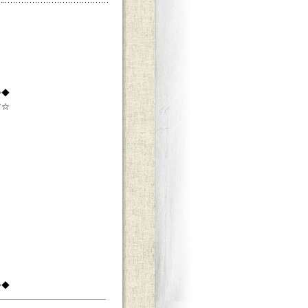
◇◆
す☆
◇◆