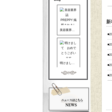
新
美容業界誌 PREPPY 掲載されました
■2
■2
■2
明けまして おめでとうございます
■2
■2
美容業界誌 PREPPY に掲載して頂きました