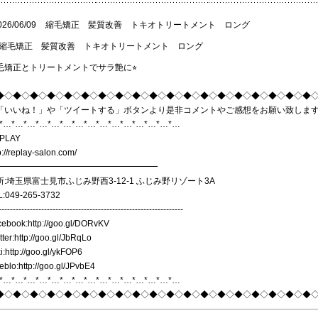
026/06/09
縮毛矯正 髪質改善 トキオトリートメント ロング
毛矯正とトリートメントでサラ艶に⭐︎
◆◇◆◇◆◇◆◇◆◇◆◇◆◇◆◇◆◇◆◇◆◇◆◇◆◇◆◇◆◇◆◇◆◇◆◇◆
「いいね！」や「ツイートする」ボタンより是非コメントやご感想をお願い致しま
*…*…*…*…*…*…*…*…*…*…*…*…*…*…*…
PLAY
p://replay-salon.com/
━━━━━━━━━━━━━━━━━━━
所:埼玉県富士見市ふじみ野西3-12-1 ふじみ野リゾート3A
L:049-265-3732
-----------------------------------------------------------------
cebook:
http://goo.gl/DORvKV
tter:
http://goo.gl/JbRqLo
i:
http://goo.gl/ykFOP6
eblo:
http://goo.gl/JPvbE4
*…*…*…*…*…*…*…*…*…*…*…*…*…*…*…
◆◇◆◇◆◇◆◇◆◇◆◇◆◇◆◇◆◇◆◇◆◇◆◇◆◇◆◇◆◇◆◇◆◇◆◇◆