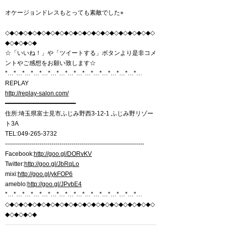
オケージョンドレスもとっても素敵でした⭐︎
◇◆◇◆◇◆◇◆◇◆◇◆◇◆◇◆◇◆◇◆◇◆◇◆◇◆◇◆◇◆◇◆◇
◆◇◆◇◆◇◆
☆「いいね！」や「ツイートする」ボタンより是非コメ
ントやご感想をお願い致します☆
*…*…*…*…*…*…*…*…*…*…*…*…*…*…*…*…
REPLAY
http://replay-salon.com/
━━━━━━━━━━━━━━━━━━━━
住所:埼玉県富士見市ふじみ野西3-12-1 ふじみ野リゾー
ト3A
TEL:049-265-3732
---------------------------------------------------------------------
Facebook:
http://goo.gl/DORvKV
Twitter:
http://goo.gl/JbRqLo
mixi:
http://goo.gl/ykFOP6
ameblo:
http://goo.gl/JPvbE4
*…*…*…*…*…*…*…*…*…*…*…*…*…*…*…*…
◇◆◇◆◇◆◇◆◇◆◇◆◇◆◇◆◇◆◇◆◇◆◇◆◇◆◇◆◇◆◇◆◇
◆◇◆◇◆◇◆